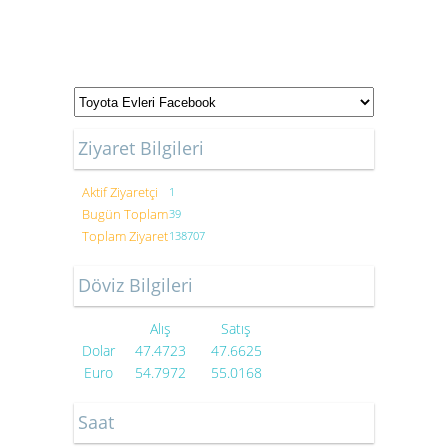
Ziyaret Bilgileri
Aktif Ziyaretçi
1
Bugün Toplam
39
Toplam Ziyaret
138707
Döviz Bilgileri
Alış
Satış
Dolar
47.4723
47.6625
Euro
54.7972
55.0168
Saat